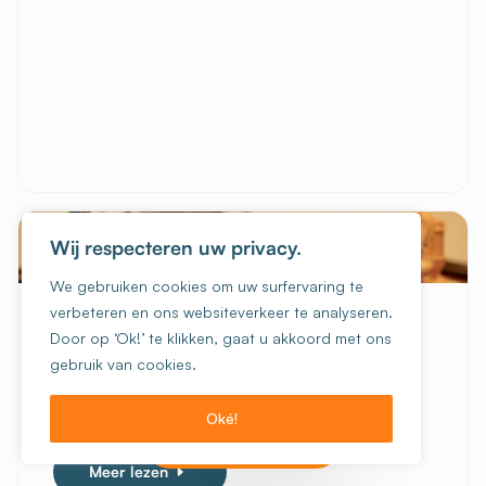
Wij respecteren uw privacy.
CHARLEROI
We gebruiken cookies om uw surfervaring te
verbeteren en ons websiteverkeer te analyseren.
ELKE WOENSDAG
Door op ‘Ok!’ te klikken, gaat u akkoord met ons
♟️ Schaaktoernooi
gebruik van cookies.
Opgelet, schaakliefhebbers, nieuwsgierigen en
ervaren spelers! Elke woensdag om 19 uur
Oké!
Charleroi de jeugdherberg van Charleroi ...
Ik wil boeken!
Meer lezen