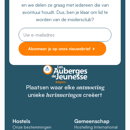
en we delen ze graag met iedereen die van
avontuur houdt. Dus, ben je klaar om lid te
worden van de insidersclub?
E-
mail
Abonneer je op onze nieuwsbrief
ontmoeting
Plaatsen waar elke
herinneringen
unieke
creëert
Hostels
Gemeenschap
Onze bestemmingen
Hostelling International