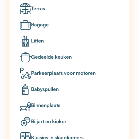
Terras
Bagage
Liften
Gedeelde keuken
Parkeerplaats voor motoren
Babyspullen
Binnenplaats
Biljart en kicker
Kluisjes in slaapkamers