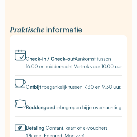
Praktische
informatie
C
heck-in / Check-out
Aankomst tussen
16.00 en middernacht Vertrek voor 10.00 uur
O
ntbijt
toegankelijk tussen 7.30 en 9.30 uur.
B
eddengoed
inbegrepen bij je overnachting
B
etaling
Contant, kaart of e-vouchers
(Pluxee, Edenred, Monizze)