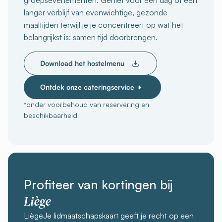
groepsevenementen. Geniet voor een dag of een
langer verblijf van evenwichtige, gezonde
maaltijden terwijl je je concentreert op wat het
belangrijkst is: samen tijd doorbrengen.
Download het hostelmenu
Ontdek onze cateringservice
*onder voorbehoud van reservering en
beschikbaarheid
Profiteer van kortingen bij
Liège
LiègeJe lidmaatschapskaart geeft je recht op een