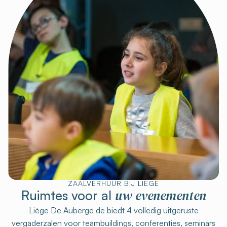
ZAALVERHUUR BIJ LIÈGE
uw evenementen
Ruimtes voor al
Liège De Auberge de biedt 4 volledig uitgeruste
vergaderzalen voor teambuildings, conferenties, seminars