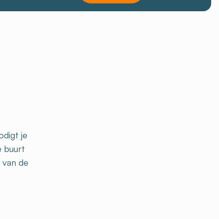
digt je
e buurt
n van de