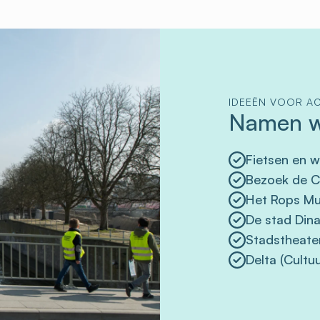
IDEEËN VOOR AC
Namen w
Fietsen en w
Bezoek de C
Het Rops M
De stad Din
Stadstheate
Delta (Cultuu