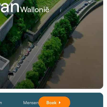
van
Wallonië
n
Mensen
Boek