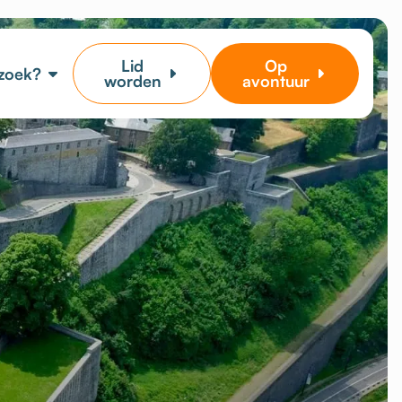
Lid
Op
 zoek?
worden
avontuur