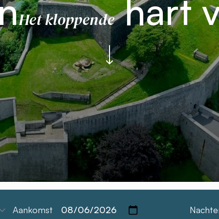
n
hart 
Het kloppende
Aankomst
Nachte