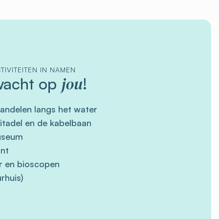
TIVITEITEN IN NAMEN
jou
acht op
!
andelen langs het water
itadel en de kabelbaan
useum
ant
r en bioscopen
rhuis)