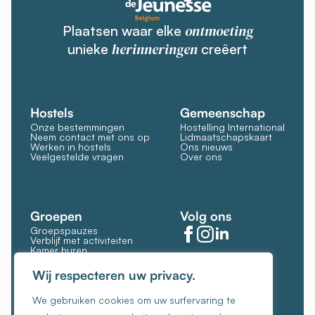
ontmoeting
Plaatsen waar elke
herinneringen
unieke
creëert
Hostels
Gemeenschap
Onze bestemmingen
Hostelling International
Neem contact met ons op
Lidmaatschapskaart
Werken in hostels
Ons nieuws
Veelgestelde vragen
Over ons
Groepen
Volg ons
Groepspauzes
Verblijf met activiteiten
Kamer huren
Restaurant en bar
Cookies beheren
Wij respecteren uw privacy.
Cookiebeleid
We gebruiken cookies om uw surfervaring te
Algemene voorwaarden