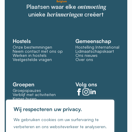
ontmoeting
Plaatsen waar elke
herinneringen
unieke
creëert
Hostels
Gemeenschap
Onze bestemmingen
Hostelling International
Neem contact met ons op
Lidmaatschapskaart
Werken in hostels
Ons nieuws
Veelgestelde vragen
Over ons
Groepen
Volg ons
Groepspauzes
Verblijf met activiteiten
Kamer huren
Restaurant en bar
Cookies beheren
Wij respecteren uw privacy.
Cookiebeleid
We gebruiken cookies om uw surfervaring te
Algemene voorwaarden
verbeteren en ons websiteverkeer te analyseren.
Privacybeleid