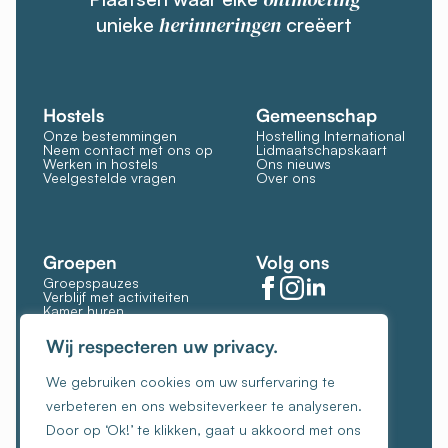
herinneringen
unieke
creëert
Hostels
Gemeenschap
Onze bestemmingen
Hostelling International
Neem contact met ons op
Lidmaatschapskaart
Werken in hostels
Ons nieuws
Veelgestelde vragen
Over ons
Groepen
Volg ons
Groepspauzes
Verblijf met activiteiten
Kamer huren
Restaurant en bar
Cookies beheren
Wij respecteren uw privacy.
Cookiebeleid
We gebruiken cookies om uw surfervaring te
Algemene voorwaarden
verbeteren en ons websiteverkeer te analyseren.
Privacybeleid
Door op ‘Ok!’ te klikken, gaat u akkoord met ons
Handvest voor ethisch inkomstenbeheer