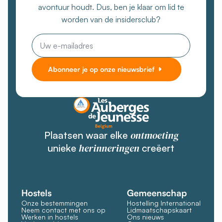
avontuur houdt. Dus, ben je klaar om lid te
worden van de insidersclub?
E-
mail
Abonneer je op onze nieuwsbrief
ontmoeting
Plaatsen waar elke
herinneringen
unieke
creëert
Hostels
Gemeenschap
Onze bestemmingen
Hostelling International
Neem contact met ons op
Lidmaatschapskaart
Werken in hostels
Ons nieuws