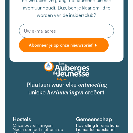
en we delen ze graag met iedereen die van
avontuur houdt. Dus, ben je klaar om lid te
worden van de insidersclub?
E-
mail
Abonneer je op onze nieuwsbrief
ontmoeting
Plaatsen waar elke
herinneringen
unieke
creëert
Hostels
Gemeenschap
Onze bestemmingen
Hostelling International
Neem contact met ons op
Lidmaatschapskaart