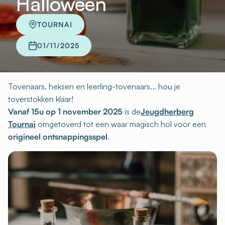
Halloween
TOURNAI
01/11/2025
Tovenaars, heksen en leerling-tovenaars... hou je
toverstokken klaar!
Vanaf 15u op 1 november 2025
is de
Jeugdherberg
Tournai
omgetoverd tot een waar magisch hol voor een
origineel ontsnappingsspel
.