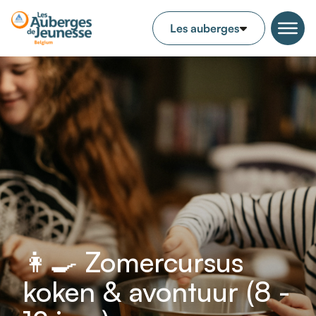
👩‍🍳 Zomercursus
koken & avontuur (8 -