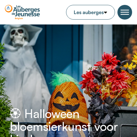
🏵️ Halloween
bloemsierkunst voor