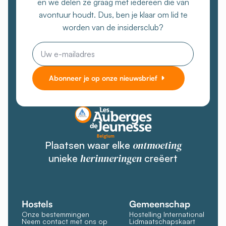
en we delen ze graag met iedereen die van
avontuur houdt. Dus, ben je klaar om lid te
worden van de insidersclub?
E-
mail
Abonneer je op onze nieuwsbrief
ontmoeting
Plaatsen waar elke
herinneringen
unieke
creëert
Hostels
Gemeenschap
Onze bestemmingen
Hostelling International
Neem contact met ons op
Lidmaatschapskaart