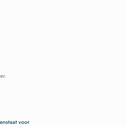
d
er.
penstaat voor
 binnenplaats... Een