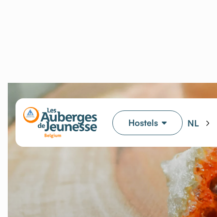
Hostels
NL