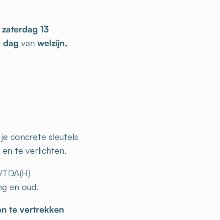
p
zaterdag 13
e dag
van
welzijn,
je concrete sleutels
en te verlichten.
S/TDA(H)
ng en oud.
en te vertrekken