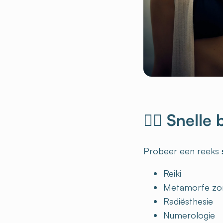
💆‍♀️ Snel
Probeer een reeks
Reiki
Metamorfe zo
Radiësthesie
Numerologie
Natuurgenees