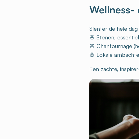
Wellness- 
Slenter de hele da
🌸 Stenen, essentië
🌸 Chantournage (ho
🌸 Lokale ambachten
Een zachte, inspire