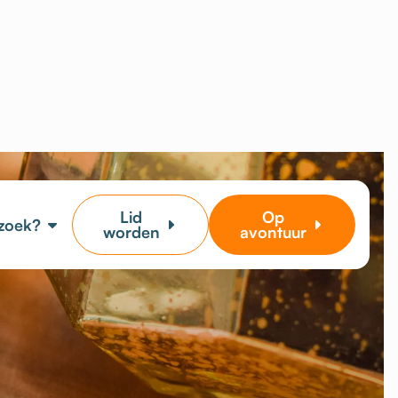
Lid
Op
 zoek?
worden
avontuur