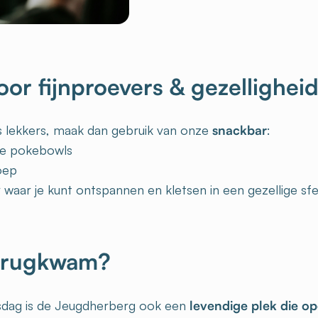
oor fijnproevers & gezellighei
ets lekkers, maak dan gebruik van onze
snackbar
:
jke pokebowls
oep
 waar je kunt ontspannen en kletsen in een gezellige sfe
terugkwam?
sdag is de Jeugdherberg ook een
levendige plek die o
er, gezelschapsspelen, darts, gezellige lounges, gezellige