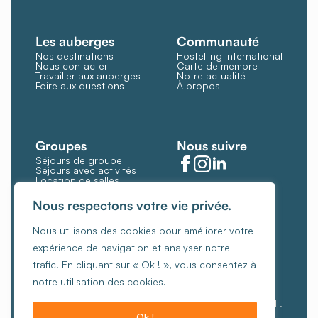
Les auberges
Communauté
Nos destinations
Hostelling International
Nous contacter
Carte de membre
Travailler aux auberges
Notre actualité
Foire aux questions
À propos
Groupes
Nous suivre
Séjours de groupe
Séjours avec activités
Location de salles
Restauration et bar
Gérer les cookies
Nous respectons votre vie privée.
Politique de cookies
Nous utilisons des cookies pour améliorer votre
Conditions générales
expérience de navigation et analyser notre
Politique de confidentialité
trafic. En cliquant sur « Ok ! », vous consentez à
Charte de gestion éthique des revenus
notre utilisation des cookies.
© Copyright 2026, Les Auberges de Jeunesse ASBL.
Ok !