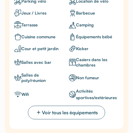
Parking vélo
Location de vélo
Jeux / Livres
Barbecue
Terrasse
Camping
Cuisine commune
Équipements bébé
Cour et petit jardin
Kicker
Casiers dans les
Salles avec bar
chambres
Salles de
Non fumeur
poly/réunion
Activités
Wifi
sportives/extérieures
Voir tous les équipements