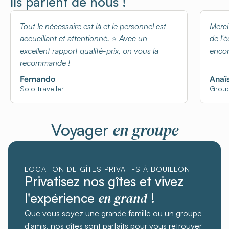
Ils parlent de nous !
Tout le nécessaire est là et le personnel est
Merci
accueillant et attentionné.
⭐️
Avec un
de l'
excellent rapport qualité-prix, on vous la
encor
recommande !
Fernando
Anaï
Solo traveller
Grou
en groupe
Voyager
LOCATION DE GÎTES PRIVATIFS À BOUILLON
Privatisez nos gîtes et vivez
en grand
l'expérience
!
Que vous soyez une grande famille ou un groupe
d'amis, nos gîtes sont parfaits pour vous retrouver