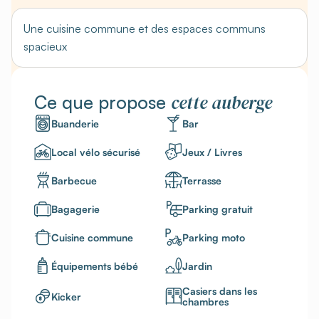
Une cuisine commune et des espaces communs
spacieux
cette auberge
Ce que propose
Buanderie
Bar
Local vélo sécurisé
Jeux / Livres
Barbecue
Terrasse
Bagagerie
Parking gratuit
Cuisine commune
Parking moto
Équipements bébé
Jardin
Casiers dans les
Kicker
chambres