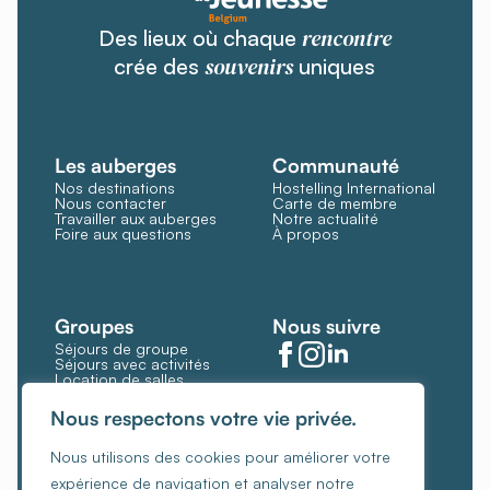
rencontre
Des lieux où chaque
souvenirs
crée des
uniques
Les auberges
Communauté
Nos destinations
Hostelling International
Nous contacter
Carte de membre
Travailler aux auberges
Notre actualité
Foire aux questions
À propos
Groupes
Nous suivre
Séjours de groupe
Séjours avec activités
Location de salles
Restauration et bar
Gérer les cookies
Nous respectons votre vie privée.
Politique de cookies
Nous utilisons des cookies pour améliorer votre
Conditions générales
expérience de navigation et analyser notre
Politique de confidentialité