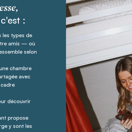
esse,
'est :
s les types de
ntre amis — où
 ressemble selon
r une chambre
artagée avec
 cadre
our découvrir
rant propose
rge y sont les