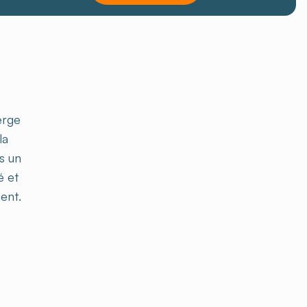
erge
la
s un
é et
ment.