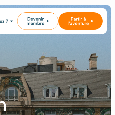
Devenir
Partir à
ez ?
membre
l'aventure
n