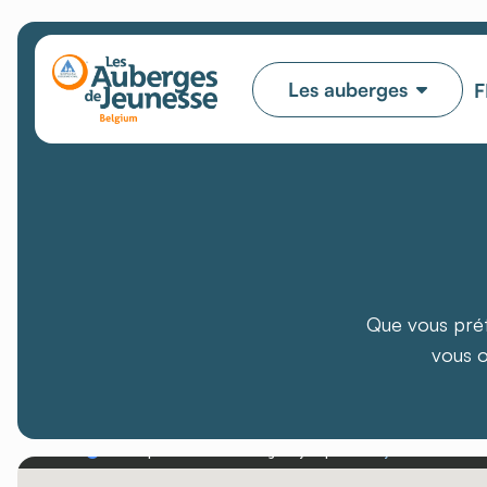
Les auberges
F
Que vous préf
vous o