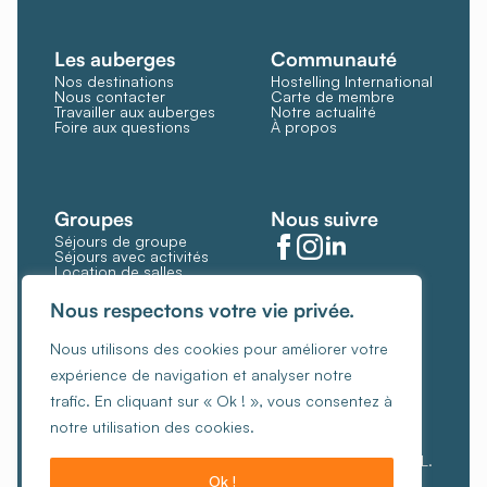
Les auberges
Communauté
Nos destinations
Hostelling International
Nous contacter
Carte de membre
Travailler aux auberges
Notre actualité
Foire aux questions
À propos
Groupes
Nous suivre
Séjours de groupe
Séjours avec activités
Location de salles
Restauration et bar
Gérer les cookies
Nous respectons votre vie privée.
Politique de cookies
Nous utilisons des cookies pour améliorer votre
Conditions générales
expérience de navigation et analyser notre
Politique de confidentialité
trafic. En cliquant sur « Ok ! », vous consentez à
Charte de gestion éthique des revenus
notre utilisation des cookies.
© Copyright 2026, Les Auberges de Jeunesse ASBL.
Ok !
Créé par Hungry Nuggets.