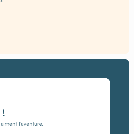
r
!
i aiment l’aventure.