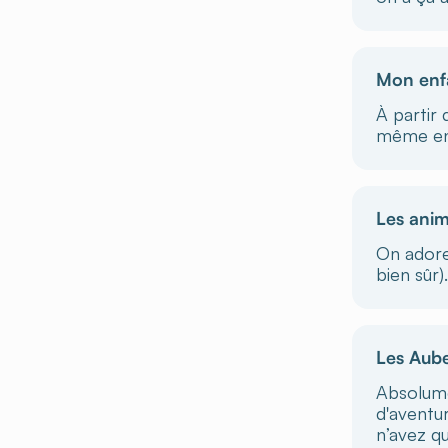
Mon enfa
À partir 
même en 
Les anim
On adore 
bien sûr).
Les Aube
Absolume
d'aventu
n’avez qu