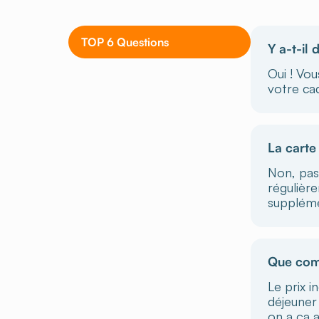
TOP 6 Questions
Y a-t-il
Oui ! Vou
votre cad
La carte
Non, pas
régulièr
supplémen
Que comp
Le prix i
déjeuner 
on a ça a