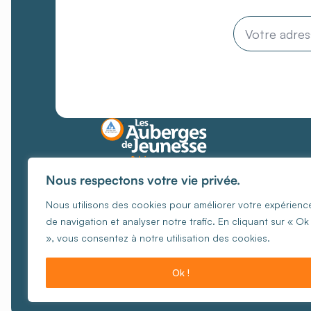
Email
*
Des lieux où chaque
Nous respectons votre vie privée.
rencontre
crée des
Nous utilisons des cookies pour améliorer votre expérienc
souvenirs
uniques
de navigation et analyser notre trafic. En cliquant sur « Ok 
Gérer les cookies
Politique 
», vous consentez à notre utilisation des cookies.
© Cop
Ok !