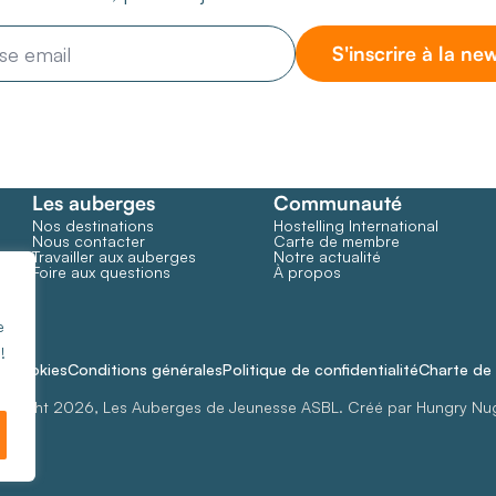
S'inscrire à la ne
Les auberges
Communauté
Nos destinations
Hostelling International
Nous contacter
Carte de membre
Travailler aux auberges
Notre actualité
Foire aux questions
À propos
e
!
de cookies
Conditions générales
Politique de confidentialité
Charte de 
yright 2026, Les Auberges de Jeunesse ASBL. Créé par Hungry Nu