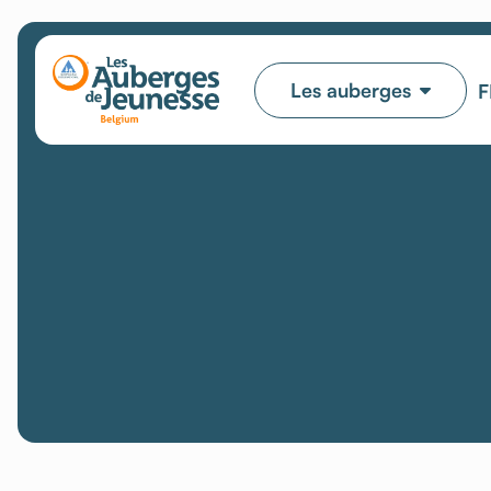
Les auberges
F