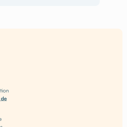
tion
 de
e
s