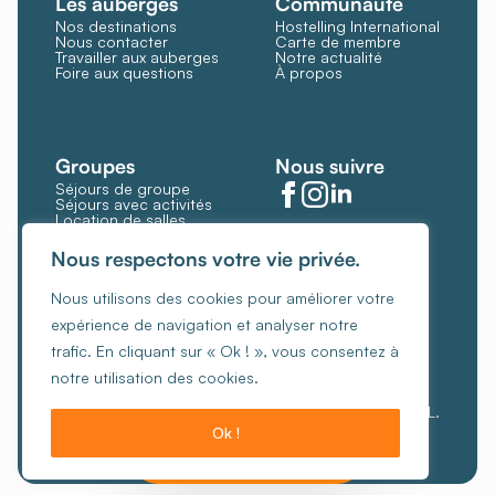
Les auberges
Communauté
Nos destinations
Hostelling International
Nous contacter
Carte de membre
Travailler aux auberges
Notre actualité
Foire aux questions
À propos
Groupes
Nous suivre
Séjours de groupe
Séjours avec activités
Location de salles
Restauration et bar
Gérer les cookies
Nous respectons votre vie privée.
Politique de cookies
Nous utilisons des cookies pour améliorer votre
Conditions générales
expérience de navigation et analyser notre
Politique de confidentialité
trafic. En cliquant sur « Ok ! », vous consentez à
Charte de gestion éthique des revenus
notre utilisation des cookies.
© Copyright 2026, Les Auberges de Jeunesse ASBL.
Ok !
Créé par Hungry Nuggets.
Je veux réserver !