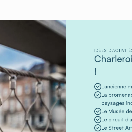
IDÉES D’ACTIVIT
Charlero
!
L’ancienne m
La promenad
paysages ind
Le Musée de
Le circuit d
Le Street Ar