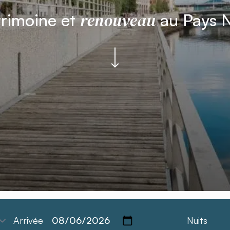
renouveau
trimoine et
au Pays N
Arrivée
Nuits