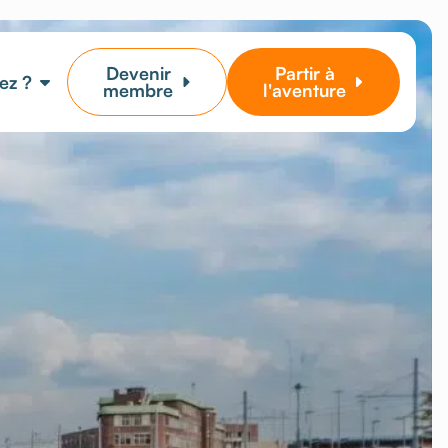
Devenir
Partir à
ez ?
membre
l'aventure