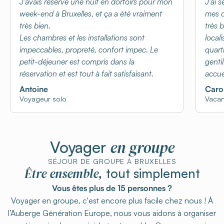
J'avais réservé une nuit en dortoirs pour mon
J'ai 
week-end à Bruxelles, et ça a été vraiment
mes d
très bien.
très 
Les chambres et les installations sont
local
impeccables, propreté, confort impec. Le
quart
petit-déjeuner est compris dans la
genti
réservation et est tout à fait satisfaisant.
accuei
Antoine
Caro
Voyageur solo
Vacan
en groupe
Voyager
SÉJOUR DE GROUPE À BRUXELLES
Être ensemble,
tout simplement
Vous êtes plus de 15 personnes ?
Voyager en groupe, c'est encore plus facile chez nous ! À
l’Auberge Génération Europe, nous vous aidons à organiser