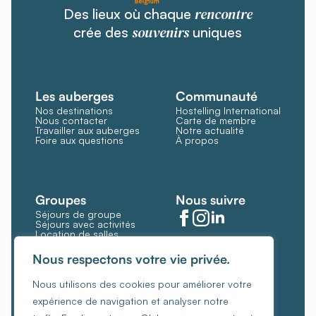
rencontre
Des lieux où chaque
souvenirs
crée des
uniques
Les auberges
Communauté
Nos destinations
Hostelling International
Nous contacter
Carte de membre
Travailler aux auberges
Notre actualité
Foire aux questions
À propos
Groupes
Nous suivre
Séjours de groupe
Séjours avec activités
Location de salles
Restauration et bar
Gérer les cookies
Nous respectons votre vie privée.
Politique de cookies
Nous utilisons des cookies pour améliorer votre
Conditions générales
expérience de navigation et analyser notre
Politique de confidentialité