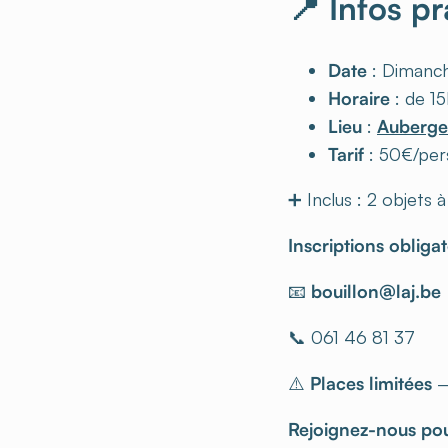
📍 Infos p
Date
: Dimanche
Horaire
: de 1
Lieu
:
Auberge
Tarif
: 50€/pe
➕ Inclus : 2 objets
Inscriptions obligat
📧
bouillon@laj.be
📞 061 46 81 37
⚠️
Places limitées
–
Rejoignez-nous pour