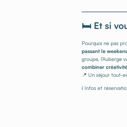
🛏️ Et si v
Pourquoi ne pas pro
passant le weekend
groupe, l’Auberge 
combiner créativité
📍 Un séjour tout-en
ℹ️ Infos et réservati