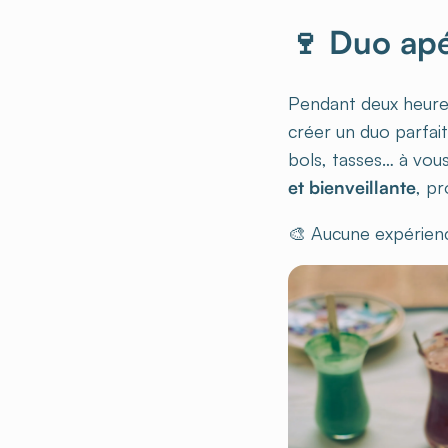
🍷 Duo apé
Pendant deux heures
créer un duo parfai
bols, tasses… à vous
et bienveillante
, pr
🎨 Aucune expérience