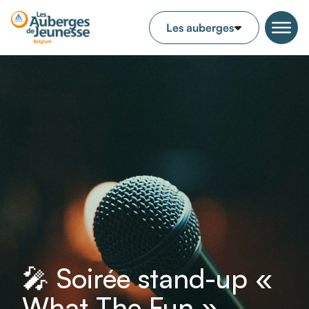
🎤 Soirée stand-up «
What The Fun »