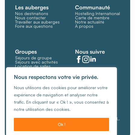
Les auberges
Communauté
Nos destinations
Hostelling International
Nous contacter
Carte de membre
Travailler aux auberges
Notre actualité
Foire aux questions
À propos
Groupes
Nous suivre
Séjours de groupe
Séjours avec activités
Location de salles
Restauration et bar
Gérer les cookies
Nous respectons votre vie privée.
Politique de cookies
Nous utilisons des cookies pour améliorer votre
Conditions générales
expérience de navigation et analyser notre
Politique de confidentialité
trafic. En cliquant sur « Ok ! », vous consentez à
Charte de gestion éthique des revenus
notre utilisation des cookies.
© Copyright 2026, Les Auberges de Jeunesse ASBL.
Ok !
Créé par Hungry Nuggets.
Je veux réserver !