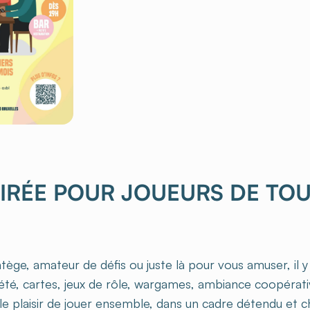
OIRÉE POUR JOUEURS DE TO
ège, amateur de défis ou juste là pour vous amuser, il y
iété, cartes, jeux de rôle, wargames, ambiance coopérat
le plaisir de jouer ensemble, dans un cadre détendu et c