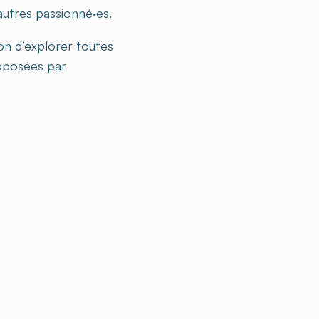
autres passionné·es.
ion d’explorer toutes
roposées par