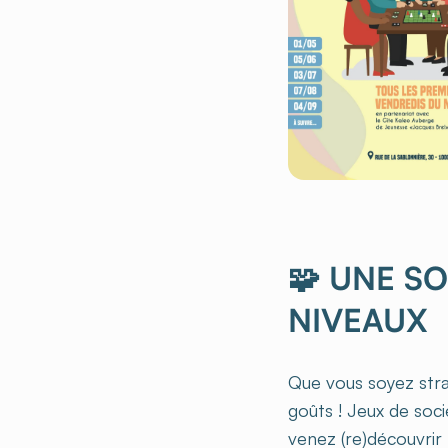
🧩 UNE S
NIVEAUX
Que vous soyez strat
goûts ! Jeux de soc
venez (re)découvrir 