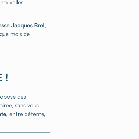
 nouvelles
sse Jacques Brel
,
aque mois de
 !
propose des
oirée, sans vous
ète
, entre détente,