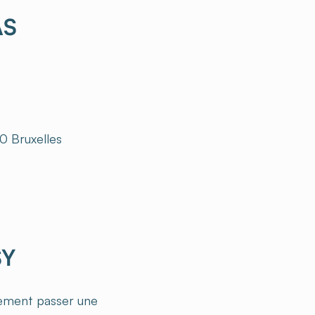
AS
0 Bruxelles
SY
lement passer une