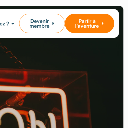
Devenir
Partir à
ez ?
membre
l'aventure