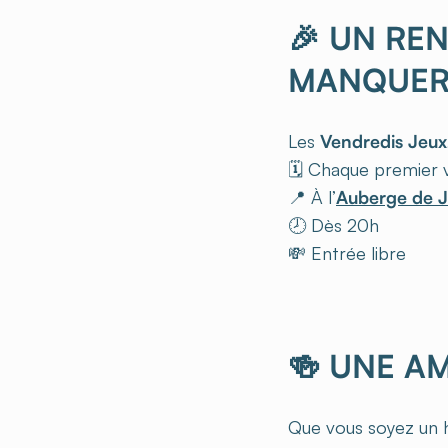
🎉 UN RE
MANQUE
Les
Vendredis Jeux
🗓️ Chaque premier 
📍 À l’
Auberge de J
🕗 Dès 20h
💸 Entrée libre
🍻 UNE A
Que vous soyez un h