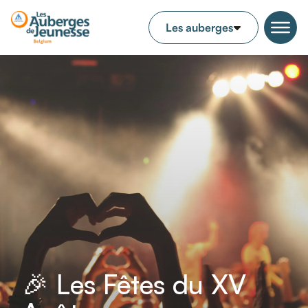
🎉 Les Fêtes du XV