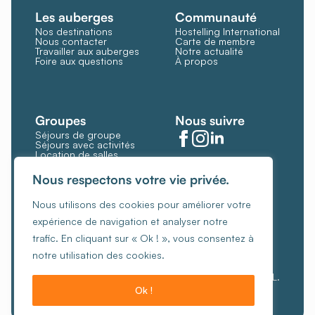
Les auberges
Communauté
Nos destinations
Hostelling International
Nous contacter
Carte de membre
Travailler aux auberges
Notre actualité
Foire aux questions
À propos
Groupes
Nous suivre
Séjours de groupe
Séjours avec activités
Location de salles
Restauration et bar
Gérer les cookies
Nous respectons votre vie privée.
Politique de cookies
Nous utilisons des cookies pour améliorer votre
Conditions générales
expérience de navigation et analyser notre
Politique de confidentialité
trafic. En cliquant sur « Ok ! », vous consentez à
Charte de gestion éthique des revenus
notre utilisation des cookies.
© Copyright 2026, Les Auberges de Jeunesse ASBL.
Ok !
Créé par Hungry Nuggets.
Je veux réserver !