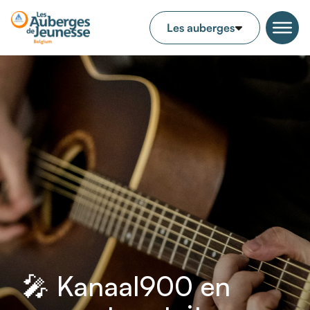
🎤 Kanaal900 en