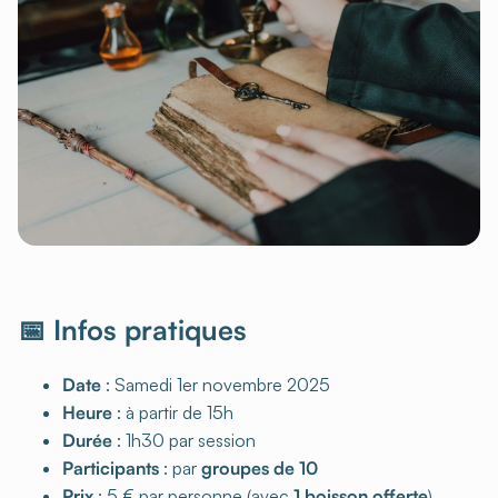
📅 Infos pratiques
Date
: Samedi 1er novembre 2025
Heure
: à partir de 15h
Durée
: 1h30 par session
Participants
: par
groupes de 10
Prix
: 5 € par personne (avec
1 boisson offerte
)