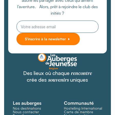
adore les partager avec ceux qui aiment
l’aventure. Alors, prêt à rejoindre le club des
initiés ?
Email
*
S'inscrire à la newsletter
rencontre
Des lieux où chaque
souvenirs
crée des
uniques
Les auberges
Communauté
Nos destinations
Hostelling International
Nous contacter
Carte de membre