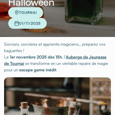
Halloween
TOURNAI
01/11/2025
Sorciers, sorcières et apprentis magiciens… préparez vos
baguettes !
Le
1er novembre 2025 dès 15h
, l’
Auberge de Jeunesse
de Tournai
se transforme en un véritable repaire de magie
pour un
escape game inédit
.