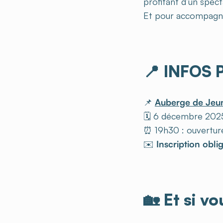
profitant d’un spect
Et pour accompagne
📍
INFOS 
📌
Auberge de Jeun
🗓️ 6 décembre 202
⏰ 19h30 : ouvertur
✉️
Inscription obli
🏡
Et si vo