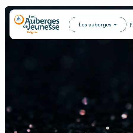
Les auberges
F