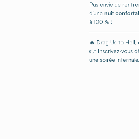
Pas envie de rentre
d’une
nuit conforta
à 100 % !
🔥 Drag Us to Hell, 
👉 Inscrivez-vous d
une soirée infernale