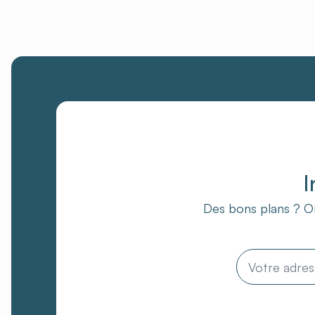
I
Des bons plans ? On
Email
*