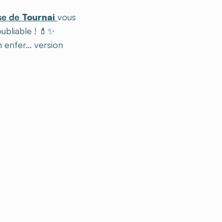
se de
Tournai
vous
ubliable ! 💄✨
n enfer… version