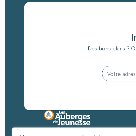
I
Des bons plans ? On
Email
*
Des lieux où chaque