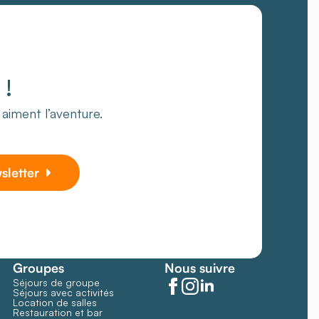
!
i aiment l’aventure.
wsletter
Groupes
Nous suivre
Séjours de groupe
Séjours avec activités
Location de salles
Restauration et bar