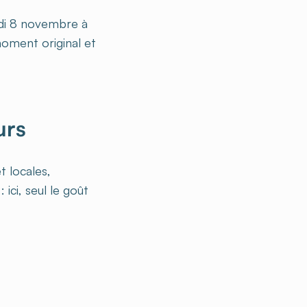
edi 8 novembre à
moment original et
urs
t locales,
 ici, seul le goût