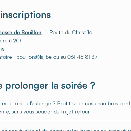
 inscriptions
esse de Bouillon
– Route du Christ 16
bre à 20h
ne
atoire : bouillon@laj.be ou au 061 46 81 37
e prolonger la soirée ?
ter dormir à l’auberge ? Profitez de nos chambres conf
te, sans vous soucier du trajet retour.
 de convivialité et de découvertes brassicoles, pour vi