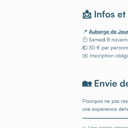
📩 Infos et
📍
Auberge de Jeun
🕗 Samedi 8 novem
💶 30 € par person
✉️ Inscription oblig
🏡 Envie d
Pourquoi ne pas res
une expérience déten
✨ Une soirée pleine