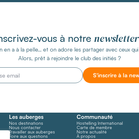
newsletter
nscrivez-vous à notre
 en a à la pelle… et on adore les partager avec ceux qu
Alors, prêt à rejoindre le club des initiés ?
S'inscrire à la ne
Les auberges
Communauté
Nos destinations
Hostelling International
Nous contacter
Carte de membre
Travailler aux auberges
Notre actualité
Foire aux questions
À propos