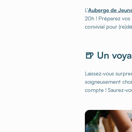
L’
Auberge de Jeune
20h ! Préparez vos 
convivial pour (re)d
🍺 Un voya
Laissez-vous surpren
soigneusement choisie
compte ! Saurez-vous