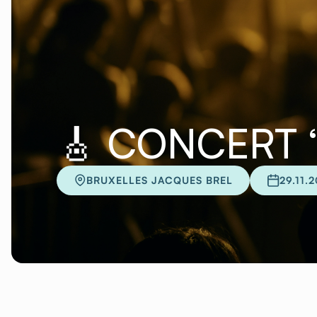
🎸 CONCERT 
BRUXELLES JACQUES BREL
29.11.