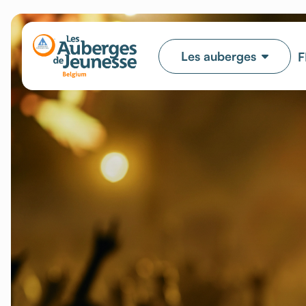
Les auberges
F