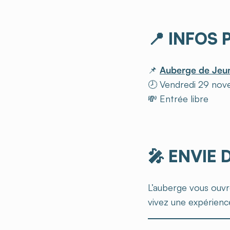
📍
INFOS 
📌
Auberge de Jeun
🕗 Vendredi 29 no
💸 Entrée libre
🎤 ENVIE 
L’auberge vous ouvre 
vivez une expérience