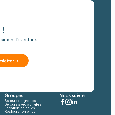
!
i aiment l’aventure.
wsletter
Groupes
Nous suivre
Séjours de groupe
Séjours avec activités
Location de salles
Restauration et bar