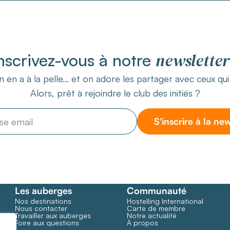
newsletter
nscrivez-vous à notre
 en a à la pelle… et on adore les partager avec ceux qu
Alors, prêt à rejoindre le club des initiés ?
S'inscrire à la ne
Les auberges
Communauté
Nos destinations
Hostelling International
Nous contacter
Carte de membre
Travailler aux auberges
Notre actualité
Foire aux questions
À propos