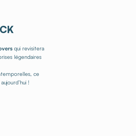
OCK
overs
qui revisitera
rises légendaires
ntemporelles, ce
ujourd’hui !