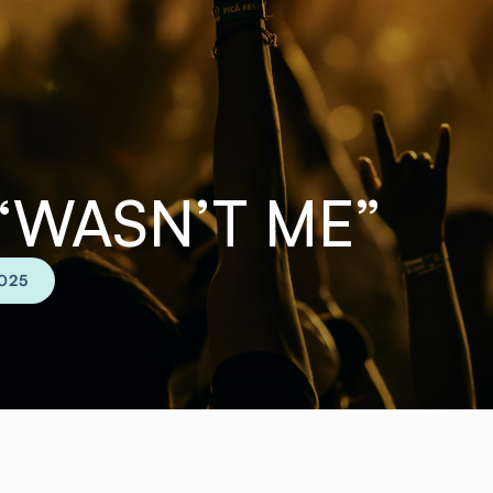
“WASN’T ME”
2025