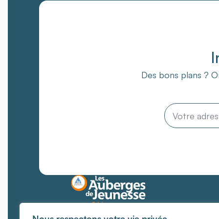
I
Des bons plans ? On
Email
*
Des lieux où chaque
Nous respectons votre vie privée.