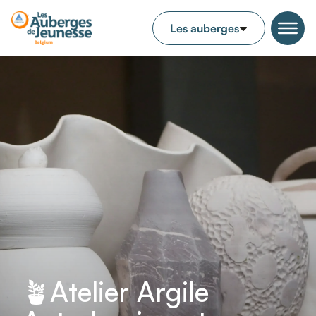
🪴Atelier Argile