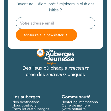
l’aventure. Alors, prêt à rejoindre le club des
initiés ?
Email
*
S'inscrire à la newsletter
rencontre
Des lieux où chaque
souvenirs
crée des
uniques
Les auberges
Communauté
Nos destinations
Hostelling International
Nous contacter
Carte de membre
Travailler aux auberges
Notre actualité