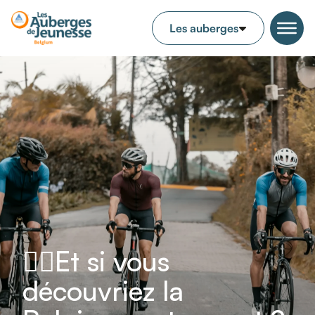
🚴‍♀️Et si vous
découvriez la