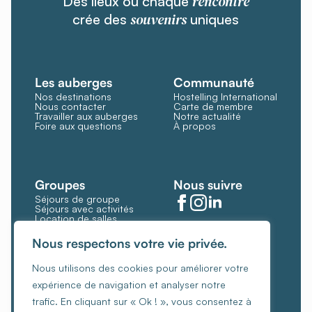
rencontre
Des lieux où chaque
souvenirs
crée des
uniques
Les auberges
Communauté
Nos destinations
Hostelling International
Nous contacter
Carte de membre
Travailler aux auberges
Notre actualité
Foire aux questions
À propos
Groupes
Nous suivre
Séjours de groupe
Séjours avec activités
Location de salles
Restauration et bar
Gérer les cookies
Nous respectons votre vie privée.
Politique de cookies
Nous utilisons des cookies pour améliorer votre
Conditions générales
expérience de navigation et analyser notre
Politique de confidentialité
trafic. En cliquant sur « Ok ! », vous consentez à
Charte de gestion éthique des revenus