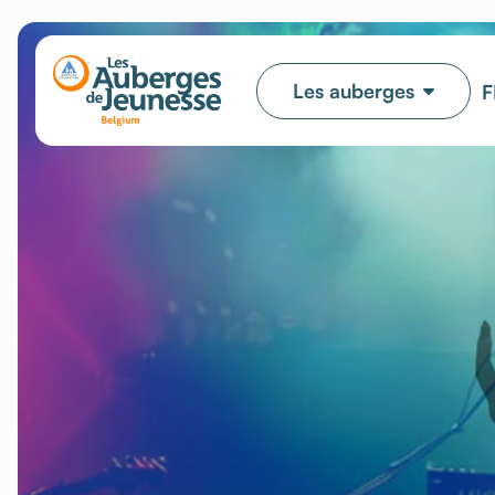
Les auberges
F