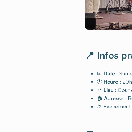
📍 Infos p
📅
Date
: Samed
🕗
Heure
: 20h
📌
Lieu
: Cour d
🏠
Adresse
: R
🎉 Événemen