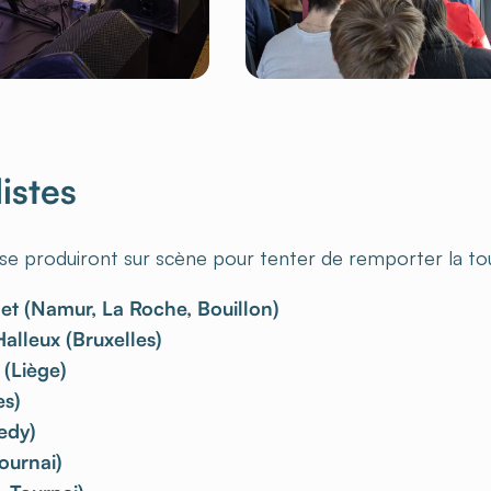
listes
ui se produiront sur scène pour tenter de remporter la to
t (Namur, La Roche, Bouillon)
alleux (Bruxelles)
(Liège)
es)
edy)
ournai)