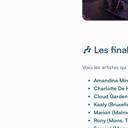
🎶 Les fina
Voici les artistes q
Amandine Mine
Charlotte De H
Cloud Garden 
Kaaly (Bruxell
Marion (Malm
Rony (Mons, T