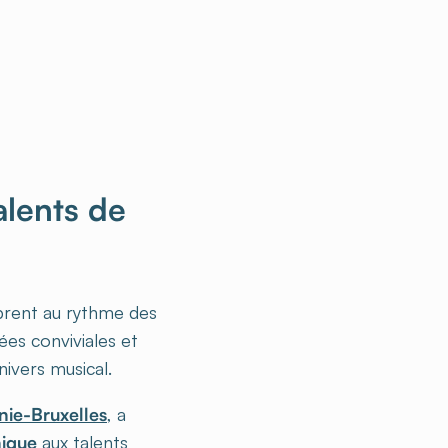
alents de
brent au rythme des
rées conviviales et
ivers musical.
nie-Bruxelles
, a
nique
aux talents