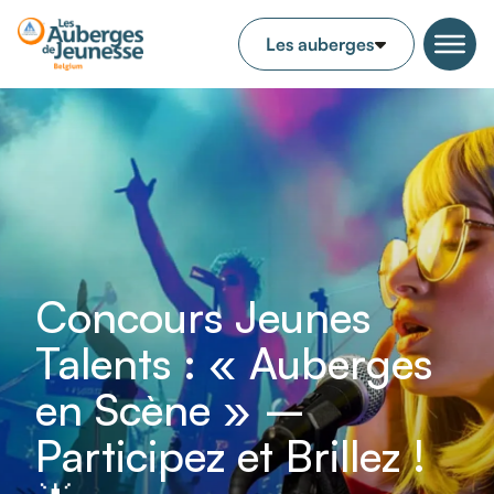
Concours Jeunes
Talents : « Auberges
en Scène » –
Participez et Brillez !