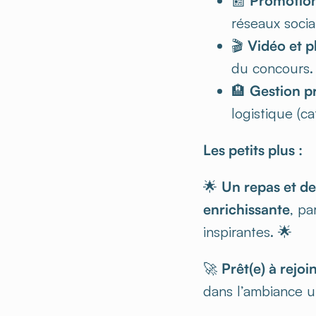
📰
Promotion
réseaux sociau
🎬
Vidéo et 
du concours.
🏨
Gestion p
logistique (ca
Les petits plus :
🌟
Un repas et de
enrichissante
, pa
inspirantes. 🌟
🚀
Prêt(e) à rejoi
dans l’ambiance 