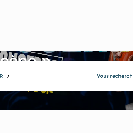
unes Talents –
Scène »
25 - 22/05/2025