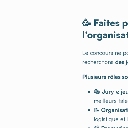
🥳 Faites 
l’organisa
Le concours ne po
recherchons
des 
Plusieurs rôles so
🎭
Jury « je
meilleurs tale
📝
Organisat
logistique et