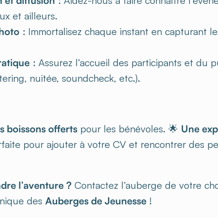
 et diffusion
: Aidez-nous à faire connaître l’évén
x et ailleurs.
photo
: Immortalisez chaque instant en capturant l
ratique
: Assurez l’accueil des participants et du pu
tering, nuitée, soundcheck, etc.).
s boissons offerts
pour les bénévoles. 🌟
Une exp
rfaite pour ajouter à votre CV et rencontrer des p
ndre l’aventure ?
Contactez l’auberge de votre cho
unique des
Auberges de Jeunesse
!