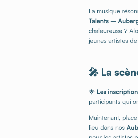
La musique résonn
Talents – Auber
chaleureuse ? Al
jeunes artistes d
🎤 La scèn
🌟
Les inscription
participants qui o
Maintenant, place
lieu dans nos
Aub
pour les artistes