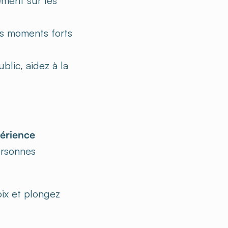
ement sur les
es moments forts
blic, aidez à la
érience
ersonnes
ix et plongez