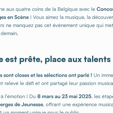
e aux quatre coins de la Belgique avec le
Concou
ges en Scène
! Vous aimez la musique, la découver
ors ne manquez pas cet événement unique qui met 
e demain.
e est prête, place aux talents 
s sont closes et les sélections ont parlé !
Un immen
nt relevé le défi et ont partagé leur passion musica
 à l’émotion ! Du
8 mars au 23 mai 2025
, les éta
erges de Jeunesse
, offrant une expérience musica
 et un moment unique pour le public.