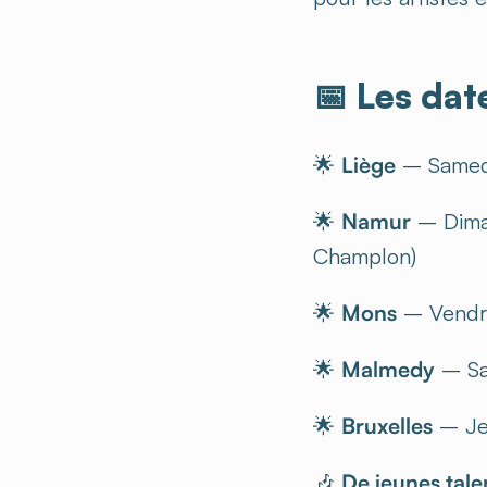
📅 Les dat
🌟
Liège
– Samedi
🌟
Namur
– Diman
Champlon)
🌟
Mons
– Vendre
🌟
Malmedy
– Sa
🌟
Bruxelles
– Jeu
🎶
De jeunes tale