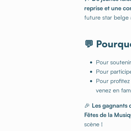
reprise et une co
future star belge
💬
Pourquo
Pour soutenir
Pour particip
Pour profitez
venez en fami
🎉
Les gagnants d
Fêtes de la Musi
scène !