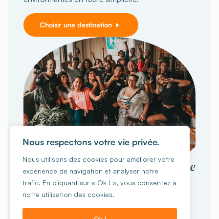
Choisir une destination
Nous respectons votre vie privée.
VOYAGER EN GROUPE
Nous utilisons des cookies pour améliorer votre
collective
Vivez une expérience
expérience de navigation et analyser notre
inoubliable
trafic. En cliquant sur « Ok ! », vous consentez à
notre utilisation des cookies.
Vous êtes 15 personnes ou plus ?
Ecole, ASBL,
familles, groupes d'amis, sportifs ou autres, on
Ok !