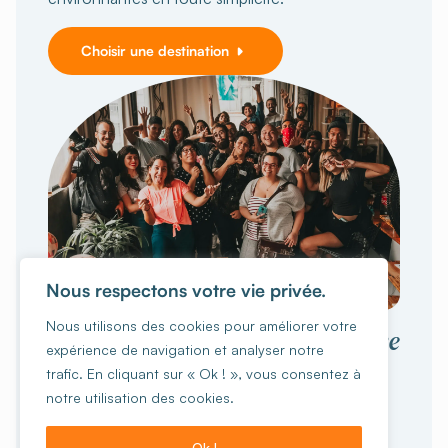
Choisir une destination
Nous respectons votre vie privée.
VOYAGER EN GROUPE
Nous utilisons des cookies pour améliorer votre
collective
Vivez une expérience
expérience de navigation et analyser notre
inoubliable
trafic. En cliquant sur « Ok ! », vous consentez à
notre utilisation des cookies.
Vous êtes 15 personnes ou plus ?
Ecole, ASBL,
familles, groupes d'amis, sportifs ou autres, on
Ok !