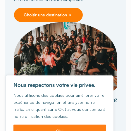
Choisir une destination
Nous respectons votre vie privée.
VOYAGER EN GROUPE
Nous utilisons des cookies pour améliorer votre
collective
Vivez une expérience
expérience de navigation et analyser notre
inoubliable
trafic. En cliquant sur « Ok ! », vous consentez à
notre utilisation des cookies.
Vous êtes 15 personnes ou plus ?
Ecole, ASBL,
familles, groupes d'amis, sportifs ou autres, on
Ok !