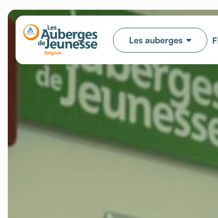
Les auberges
F