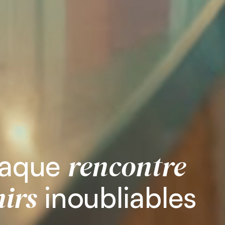
rencontre
haque
irs
inoubliables