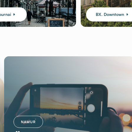
ournai
BX. Downtown
NAMUR