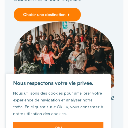
Choisir une destination
Nous respectons votre vie privée.
VOYAGER EN GROUPE
Nous utilisons des cookies pour améliorer votre
collective
Vivez une expérience
expérience de navigation et analyser notre
inoubliable
trafic. En cliquant sur « Ok ! », vous consentez à
notre utilisation des cookies.
Vous êtes 15 personnes ou plus ?
Ecole, ASBL,
familles, groupes d'amis, sportifs ou autres, on
Ok !