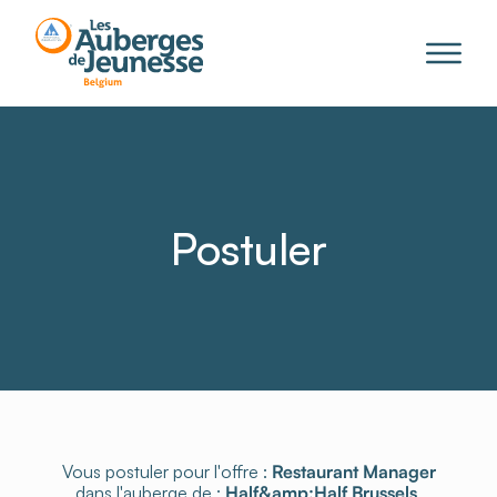
Postuler
Vous postuler pour l'offre :
Restaurant Manager
dans l'auberge de :
Half&amp;Half Brussels
.