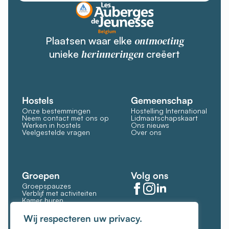
ontmoeting
Plaatsen waar elke
herinneringen
unieke
creëert
Hostels
Gemeenschap
Onze bestemmingen
Hostelling International
Neem contact met ons op
Lidmaatschapskaart
Werken in hostels
Ons nieuws
Veelgestelde vragen
Over ons
Groepen
Volg ons
Groepspauzes
Verblijf met activiteiten
Kamer huren
Restaurant en bar
Cookies beheren
Wij respecteren uw privacy.
Cookiebeleid