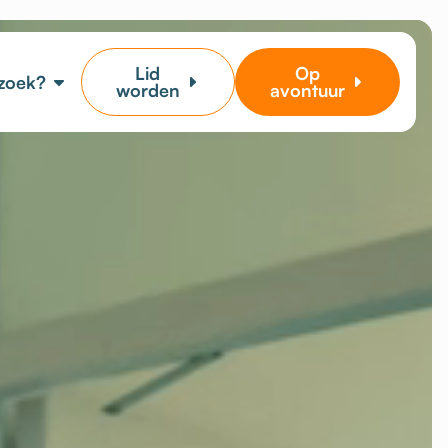
Lid
Op
 zoek?
worden
avontuur