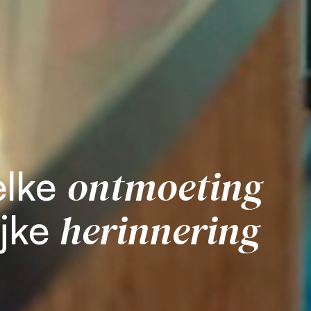
ontmoeting
elke
herinnering
ijke