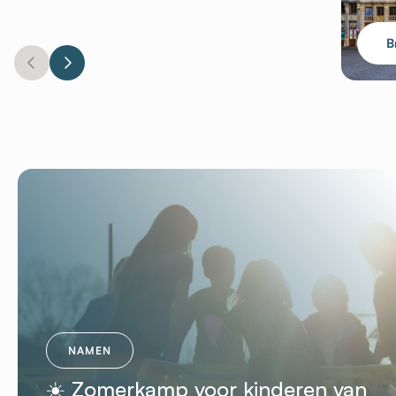
B
NAMEN
☀️ Zomerkamp voor kinderen van