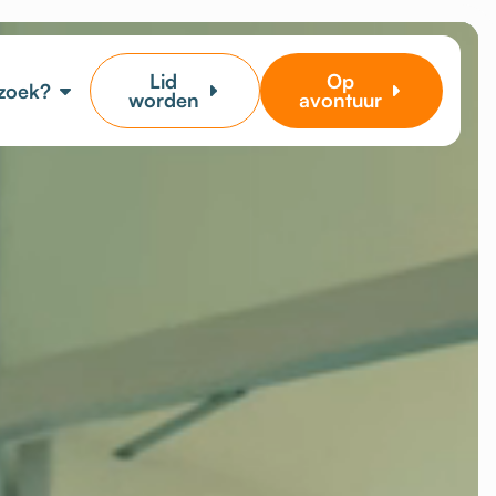
Lid
Op
 zoek?
worden
avontuur