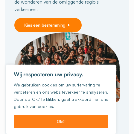
de wonderen van de omliggende regio's
verkennen.
Kies een bestemming
Wij respecteren uw privacy.
We gebruiken cookies om uw surfervaring te
verbeteren en ons websiteverkeer te analyseren.
Door op ‘Ok!’ te klikken, gaat u akkoord met ons
GROEPSREIZEN
gebruik van cookies.
Geniet van een onvergetelijke
collectieve
ervaring
Oké!
Ik wil boeken!
Zijn jullie met 15 personen of meer?
Scholen,