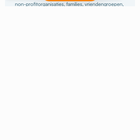
non-profitorganisaties, families, vriendengroepen,
sportievelingen of anderen, wij kunnen je helpen
bij de voorbereiding van je verblijf. En voor
degenen die de volledige ervaring willen beleven,
bieden we ook verblijven met activiteiten aan.
In een groep blijven
Onze pauzes met activiteiten
KAMER HUREN
Huur unieke ruimtes om