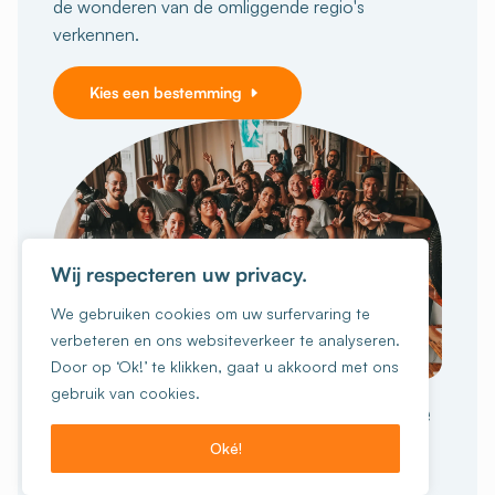
de wonderen van de omliggende regio's
verkennen.
Kies een bestemming
Wij respecteren uw privacy.
We gebruiken cookies om uw surfervaring te
verbeteren en ons websiteverkeer te analyseren.
Door op ‘Ok!’ te klikken, gaat u akkoord met ons
GROEPSREIZEN
gebruik van cookies.
Geniet van een onvergetelijke
collectieve
ervaring
Oké!
Ik wil boeken!
Zijn jullie met 15 personen of meer?
Scholen,