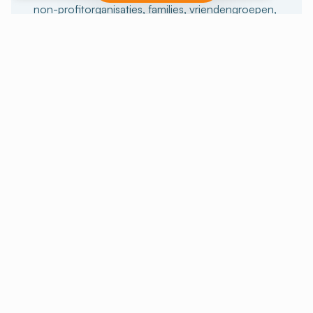
non-profitorganisaties, families, vriendengroepen,
sportievelingen of anderen, wij kunnen je helpen
bij de voorbereiding van je verblijf. En voor
degenen die de volledige ervaring willen beleven,
bieden we ook verblijven met activiteiten aan.
In een groep blijven
Onze pauzes met activiteiten
KAMER HUREN
Huur unieke ruimtes om