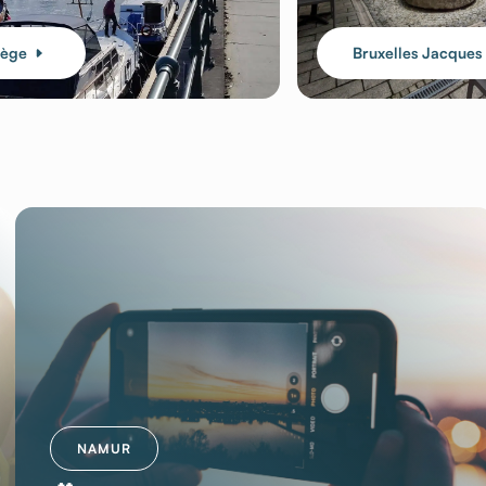
iège
Bruxelles Jacques 
NAMUR