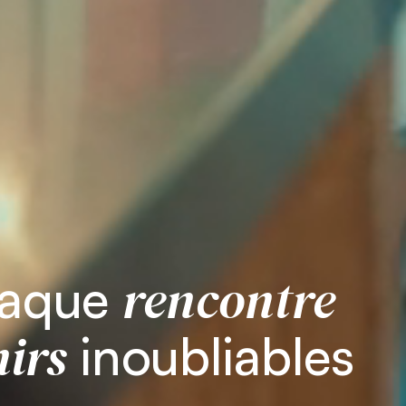
rencontre
haque
irs
inoubliables