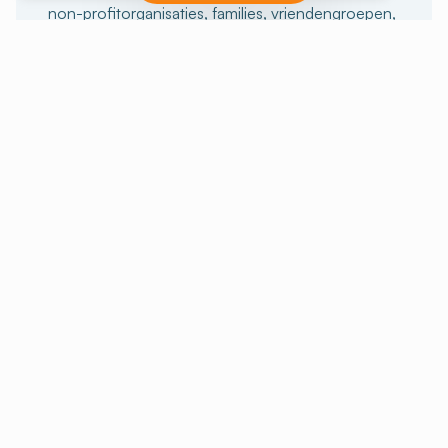
non-profitorganisaties, families, vriendengroepen,
sportievelingen of anderen, wij kunnen je helpen
bij de voorbereiding van je verblijf. En voor
degenen die de volledige ervaring willen beleven,
bieden we ook verblijven met activiteiten aan.
In een groep blijven
Onze pauzes met activiteiten
KAMER HUREN
Huur unieke ruimtes om