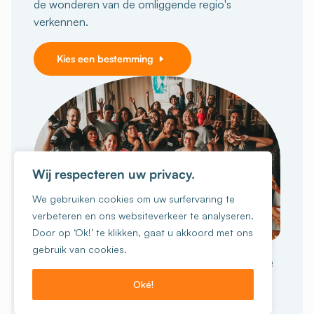
de wonderen van de omliggende regio's
verkennen.
Kies een bestemming
Wij respecteren uw privacy.
We gebruiken cookies om uw surfervaring te
verbeteren en ons websiteverkeer te analyseren.
Door op ‘Ok!’ te klikken, gaat u akkoord met ons
GROEPSREIZEN
gebruik van cookies.
Geniet van een onvergetelijke
collectieve
ervaring
Oké!
Ik wil boeken!
Zijn jullie met 15 personen of meer?
Scholen,